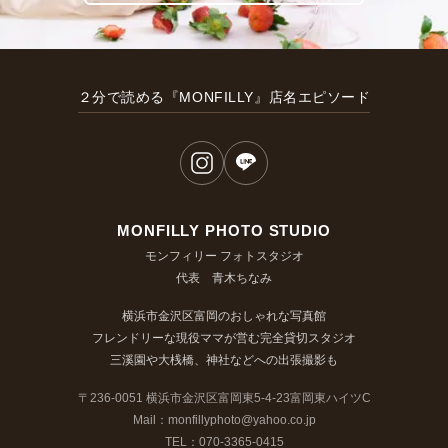
２分で読める『MONFILLY』店名エピソード
MONFILLY PHOTO STUDIO
モンフィリー フォトスタジオ
代表 青木ちなみ
横浜市金沢区富岡のおしゃれな写真館
フレンドリーな現役ママが営む完全貸切スタジオ
三溪園や大桟橋、神社などへの出張撮影も
〒236-0051 横浜市金沢区富岡東5-4-23富岡東ハイツC
Mail：monfillyphoto@yahoo.co.jp
TEL：070-3365-0415