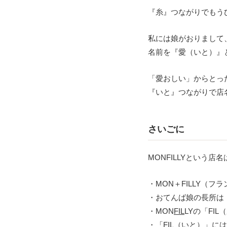
『糸』つながりでもう
私には娘がおりまして
名前を『愛（いと）』
「愛おしい」からとっ
『いと』つながりで店
さいごに
MONFILLYという店名
・MON＋FILLY（
・おてんば娘の長所は
・MON
FIL
LYの「FI
・「FIL（いと）」