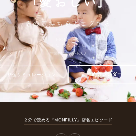
「愛おしい」
その気持ちをキロクする
MONFILLY
PHOTO STUDIO
営業時間 9:30〜16:00
予約カレンダー
料金シミュレーション
２分で読める『MONFILLY』店名エピソード