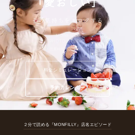
「愛おしい」
その気持ちをキロクする
MONFILLY
PHOTO STUDIO
営業時間 9:30〜16:00
料金シミュレーション
予約カレンダー
２分で読める『MONFILLY』店名エピソード