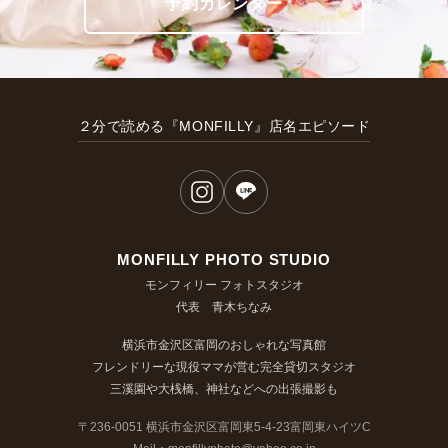
予約カレンダー
２分で読める『MONFILLY』店名エピソード
MONFILLY PHOTO STUDIO
モンフィリー フォトスタジオ
代表 青木ちなみ
横浜市金沢区富岡のおしゃれな写真館
フレンドリーな現役ママが営む完全貸切スタジオ
三溪園や大桟橋、神社などへの出張撮影も
〒236-0051 横浜市金沢区富岡東5-4-23富岡東ハイツC