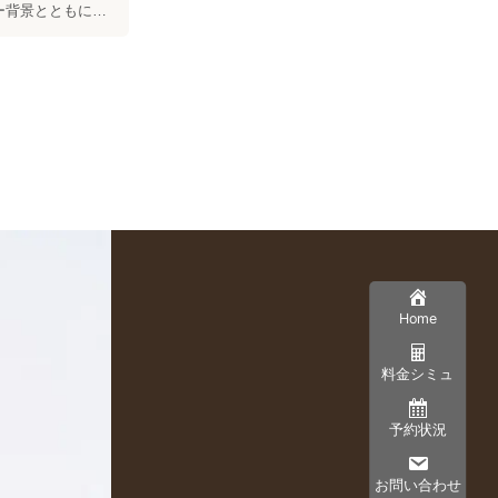
ー背景とともに写
たです✨ 最後子
 ありがとうご
ざいました🩷
Home
料金シミュ
予約状況
お問い合わせ