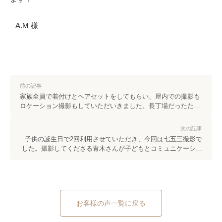
– A.M 様
前の記事
家族全員で着付けとヘアセットをしてもらい、屋内での撮影も
ロケーション撮影もしていただいきました。長丁場だったた
め、子供達が最後まで機嫌良く撮っていただけるか不安でした
が、すごく楽しく撮影していただきました。子ども達は、新し
次の記事
い友達ができたと思ってるのかなというくらい、テンション爆
子供の誕生日で2回利用させていただき、今回は七五三撮影で
上がりで楽しんでおりました。雨の日でしたが、止んだタイミ
した。撮影してくださる青木さんが子どもとコミュニケーショ
ングを見て、希望だったロケーション撮影もしていただけて、
ンを取りながら、着付けから撮影をしてくれてとても安心して
本当にありがたかったです。持ち込みの着物に不備があったり
リラックスした状態で七五三に挑めました！いつも素敵にとっ
とご迷惑おかけしてしまいましたが、和やかに対応してくださ
てくださりありがとうございます♡また撮影時はよろしくお願
り、本当にありがとうございました。
いします。
お客様の声一覧に戻る