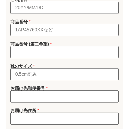
(
商品番号
*
第
二
希
望
)
商品番号 (第二希望)
*
商
品
番
号
*
靴のサイズ
*
お届け先郵便番号
*
お届け先住所
*