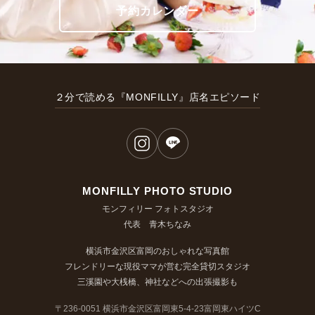
予約カレンダー
２分で読める『MONFILLY』店名エピソード
MONFILLY PHOTO STUDIO
モンフィリー フォトスタジオ
代表 青木ちなみ
横浜市金沢区富岡のおしゃれな写真館
フレンドリーな現役ママが営む完全貸切スタジオ
三溪園や大桟橋、神社などへの出張撮影も
〒236-0051 横浜市金沢区富岡東5-4-23富岡東ハイツC