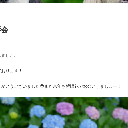
影会
しました♩
ております！
りがとうございました😍また来年も紫陽花でお会いしましょー！