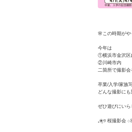
🌸この時期がや
今年は
①横浜市金沢区
②川崎市内
二箇所で撮影会
卒業/入学/家族
どんな撮影にも
ぜひ遊びにいら
₊❀