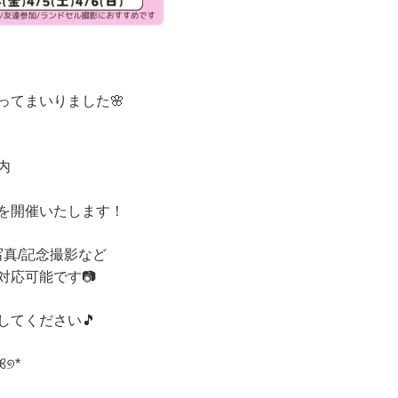
ってまいりました🌸
内
を開催いたします！
写真/記念撮影など
対応可能です📷
してください🎵
̥୭ 桜撮影会 ܀ꕤ୭*