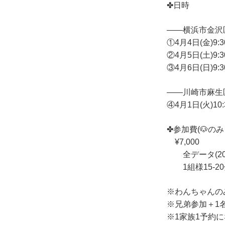
✤日時
——横浜市金沢
①4月4日(金)9:30
②4月5日(土)9:30
③4月6日(日)9:30
——川崎市麻生
④4月1日(火)10:3
✤参加費(🐶のみ
¥7,000
全データ(20
1組様15-2
※わんちゃんの
※兄弟参加＋1名(
※1家族1予約