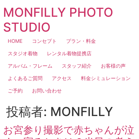
コ
MONFILLY PHOTO
ン
テ
STUDIO
ン
ツ
に
HOME
コンセプト
プラン・料金
ス
スタジオ着物
レンタル着物提携店
キ
ッ
アルバム・フレーム
スタッフ紹介
お客様の声
プ
よくあるご質問
アクセス
料金シミュレーション
ご予約
お問い合わせ
投稿者:
MONFILLY
お宮参り撮影で赤ちゃんが泣